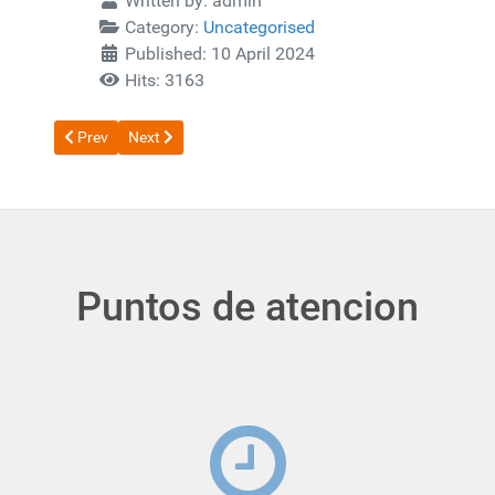
Written by:
admin
Category:
Uncategorised
Published: 10 April 2024
Hits: 3163
Previous article: Politica tratamiento de datos
Next article: Nosotros
Prev
Next
Puntos de atencion